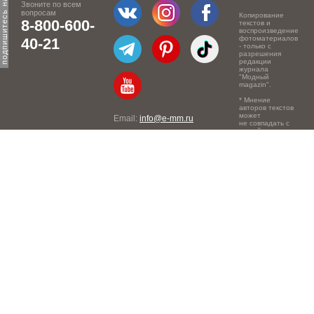
Звоните по всем
вопросам
Копирование
8-800-600-
текстов и
воспроизведение
фотоматериалов
40-21
- только с
разрешения
редакции
журнала
"Модный
magazin".
* Мнение
авторов текстов
может
Email:
info@e-mm.ru
не совпадать с
точкой зрения
Адреса:
редакции.
Россия, г. Москва, 105066,
Токмаков переулок, дом №
16, строение 2, телефон:
+7-903-140-03-57
Россия, г. Санкт-Петербург,
191186, Офисный центр
"Казанский", Казанская ул,
7, телефон: 8-800-600-40-
21
Россия, г. Краснодар,
105066, Офисный центр
"Кутузовский", Северная
ул., 490, телефон: 8-800-