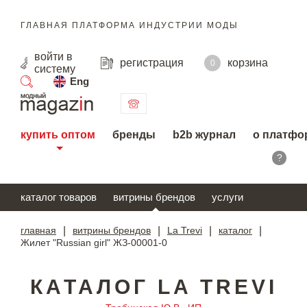
ГЛАВНАЯ ПЛАТФОРМА ИНДУСТРИИ МОДЫ
войти
в
регистрация
корзина
0
систему
Eng
поиск
купить оптом
бренды
b2b журнал
о платфо
?
каталог товаров
витрины брендов
услуги
главная
|
витрины брендов
|
La Trevi
|
каталог
|
Жилет "Russian girl" ЖЗ-00001-0
КАТАЛОГ LA TREVI