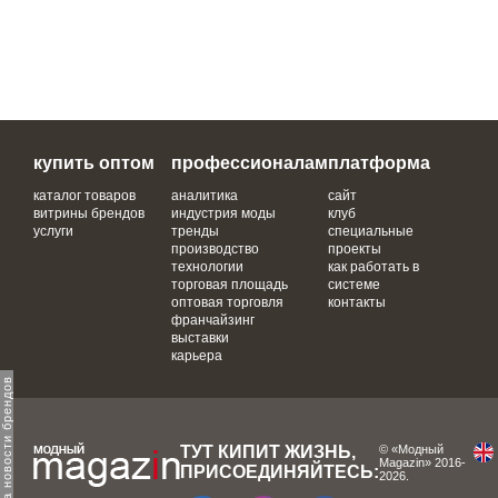
купить оптом
профессионалам
платформа
каталог товаров
аналитика
сайт
витрины брендов
индустрия моды
клуб
услуги
тренды
специальные
производство
проекты
технологии
как работать в
торговая площадь
системе
оптовая торговля
контакты
франчайзинг
выставки
карьера
одпишитесь на новости брендов
ТУТ КИПИТ ЖИЗНЬ,
© «Модный
Magazin» 2016-
ПРИСОЕДИНЯЙТЕСЬ:
2026.