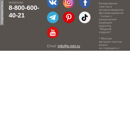
вопросам
Копирование
8-800-600-
текстов и
воспроизведение
фотоматериалов
40-21
- только с
разрешения
редакции
журнала
"Модный
magazin".
* Мнение
авторов текстов
может
Email:
info@e-mm.ru
не совпадать с
точкой зрения
Адреса:
редакции.
Россия, г. Москва, 105066,
Токмаков переулок, дом №
16, строение 2, телефон:
+7-903-140-03-57
Россия, г. Санкт-Петербург,
191186, Офисный центр
"Казанский", Казанская ул,
7, телефон: 8-800-600-40-
21
Россия, г. Краснодар,
105066, Офисный центр
"Кутузовский", Северная
ул., 490, телефон: 8-800-