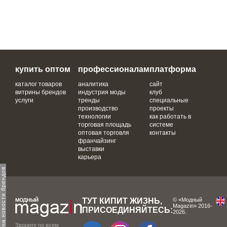
купить оптом
профессионалам
платформа
каталог товаров
аналитика
сайт
витрины брендов
индустрия моды
клуб
услуги
тренды
специальные
производство
проекты
технологии
как работать в
торговая площадь
системе
оптовая торговля
контакты
франчайзинг
выставки
карьера
одпишитесь на новости брендов
ТУТ КИПИТ ЖИЗНЬ,
© «Модный
Magazin» 2016-
ПРИСОЕДИНЯЙТЕСЬ:
2026.
Звоните по всем