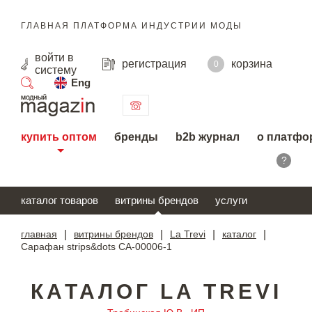
ГЛАВНАЯ ПЛАТФОРМА ИНДУСТРИИ МОДЫ
войти
в
регистрация
корзина
0
систему
Eng
поиск
купить оптом
бренды
b2b журнал
о платфо
?
каталог товаров
витрины брендов
услуги
главная
|
витрины брендов
|
La Trevi
|
каталог
|
Сарафан strips&dots СА-00006-1
КАТАЛОГ LA TREVI