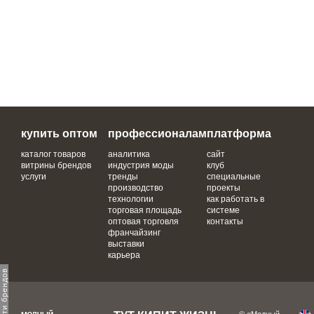
купить оптом
профессионалам
платформа
каталог товаров
аналитика
сайт
витрины брендов
индустрия моды
клуб
услуги
тренды
специальные
производство
проекты
технологии
как работать в
торговая площадь
системе
оптовая торговля
контакты
франчайзинг
выставки
карьера