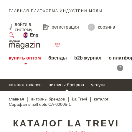
ГЛАВНАЯ ПЛАТФОРМА ИНДУСТРИИ МОДЫ
войти
в
регистрация
корзина
0
систему
Eng
поиск
купить оптом
бренды
b2b журнал
о платфо
?
каталог товаров
витрины брендов
услуги
главная
|
витрины брендов
|
La Trevi
|
каталог
|
Сарафан small dots СА-00005-1
КАТАЛОГ LA TREVI