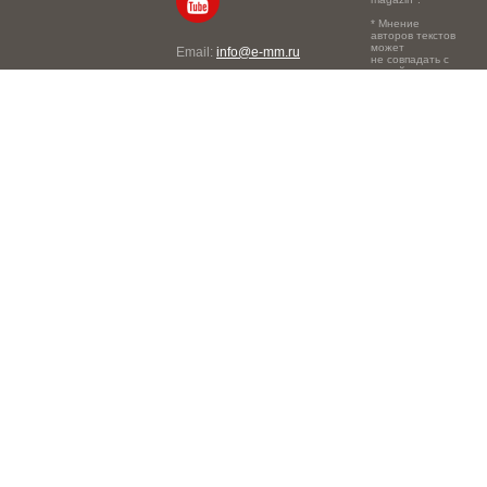
* Мнение
авторов текстов
может
Email:
info@e-mm.ru
не совпадать с
точкой зрения
Адреса:
редакции.
Россия, г. Москва, 105066,
Токмаков переулок, дом №
16, строение 2, телефон:
+7-903-140-03-57
Россия, г. Санкт-Петербург,
191186, Офисный центр
"Казанский", Казанская ул,
7, телефон: 8-800-600-40-
21
Россия, г. Краснодар,
105066, Офисный центр
"Кутузовский", Северная
ул., 490, телефон: 8-800-
600-40-21
Россия, г. Нижний
Новгород, 603105,
Офисный центр "London",
Ошарская, 77А, телефон:
8-800-600-40-21