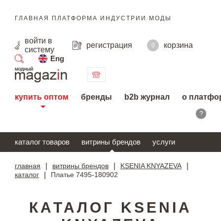
ГЛАВНАЯ ПЛАТФОРМА ИНДУСТРИИ МОДЫ
войти
в
регистрация
корзина
0
систему
Eng
поиск
купить оптом
бренды
b2b журнал
о платфо
?
каталог товаров
витрины брендов
услуги
главная
|
витрины брендов
|
KSENIA KNYAZEVA
|
каталог
|
Платье 7495-180902
КАТАЛОГ KSENIA