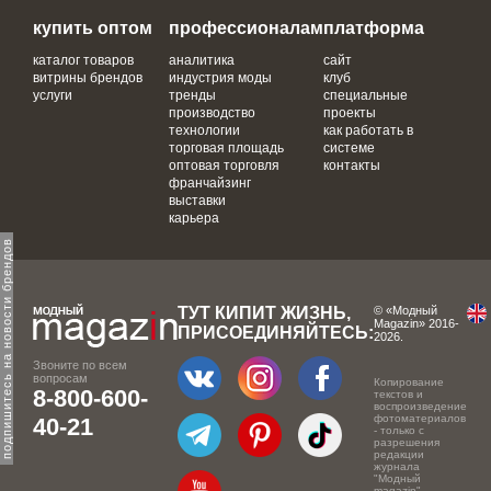
купить оптом
профессионалам
платформа
каталог товаров
аналитика
сайт
витрины брендов
индустрия моды
клуб
услуги
тренды
специальные
производство
проекты
технологии
как работать в
торговая площадь
системе
оптовая торговля
контакты
франчайзинг
выставки
карьера
одпишитесь на новости брендов
ТУТ КИПИТ ЖИЗНЬ,
© «Модный
Magazin» 2016-
ПРИСОЕДИНЯЙТЕСЬ:
2026.
Звоните по всем
вопросам
Копирование
8-800-600-
текстов и
воспроизведение
фотоматериалов
40-21
- только с
разрешения
редакции
журнала
"Модный
magazin".