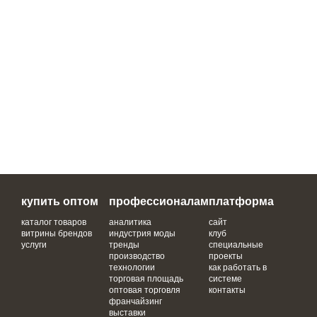
купить оптом
профессионалам
платформа
каталог товаров
аналитика
сайт
витрины брендов
индустрия моды
клуб
услуги
тренды
специальные
производство
проекты
технологии
как работать в
торговая площадь
системе
оптовая торговля
контакты
франчайзинг
выставки