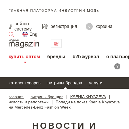
ГЛАВНАЯ ПЛАТФОРМА ИНДУСТРИИ МОДЫ
войти
в
регистрация
корзина
0
систему
Eng
поиск
купить оптом
бренды
b2b журнал
о платфо
?
каталог товаров
витрины брендов
услуги
главная
|
витрины брендов
|
KSENIA KNYAZEVA
|
новости и репортажи
|
Попади на показ Ksenia Knyazeva
на Mercedes-Benz Fashion Week
НОВОСТИ И