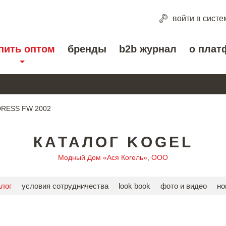
войти
в систе
пить оптом
бренды
b2b журнал
о плат
DRESS FW 2002
КАТАЛОГ KOGEL
Модный Дом «Ася Когель», ООО
алог
условия сотрудничества
look book
фото и видео
но