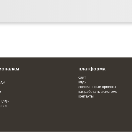
ионалам
платформа
сайт
оды
клуб
специальные проекты
о
как работать в системе
контакты
ощадь
овля