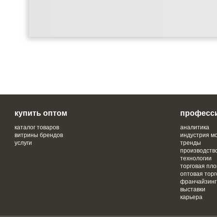
купить оптом
професс
каталог товаров
аналитика
витрины брендов
индустрия м
услуги
тренды
производств
технологии
торговая пл
оптовая торг
франчайзинг
выставки
карьера