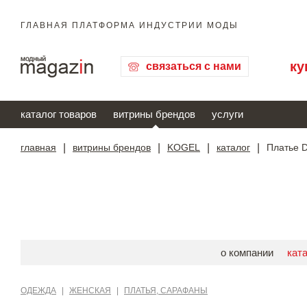
ГЛАВНАЯ ПЛАТФОРМА ИНДУСТРИИ МОДЫ
ку
связаться с нами
каталог товаров
витрины брендов
услуги
главная
|
витрины брендов
|
KOGEL
|
каталог
|
Платье 
о компании
кат
ОДЕЖДА
|
ЖЕНСКАЯ
|
ПЛАТЬЯ, САРАФАНЫ