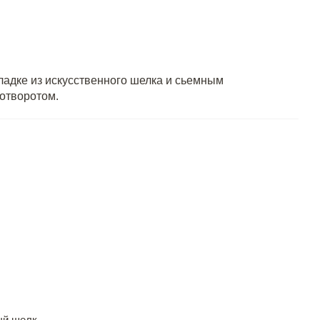
ладке из искусственного шелка и сьемным
 отворотом.
ый шелк