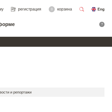
му
регистрация
корзина
Eng
0
поиск
форме
?
вости и репортажи