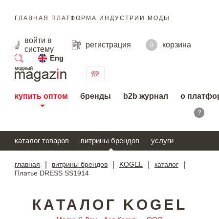
ГЛАВНАЯ ПЛАТФОРМА ИНДУСТРИИ МОДЫ
войти
в
регистрация
корзина
0
систему
Eng
поиск
купить оптом
бренды
b2b журнал
о платфо
?
каталог товаров
витрины брендов
услуги
главная
|
витрины брендов
|
KOGEL
|
каталог
|
Платье DRESS SS1914
КАТАЛОГ KOGEL