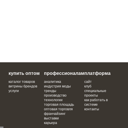
купить оптом
профессионалам
платформа
каталог товаров
аналитика
сайт
витрины брендов
индустрия моды
клуб
услуги
тренды
специальные
производство
проекты
технологии
как работать в
торговая площадь
системе
оптовая торговля
контакты
франчайзинг
выставки
карьера