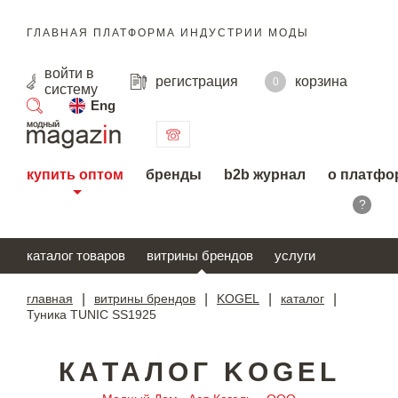
ГЛАВНАЯ ПЛАТФОРМА ИНДУСТРИИ МОДЫ
войти
в
регистрация
корзина
0
систему
Eng
поиск
купить оптом
бренды
b2b журнал
о платфо
?
каталог товаров
витрины брендов
услуги
главная
|
витрины брендов
|
KOGEL
|
каталог
|
Туника TUNIC SS1925
КАТАЛОГ KOGEL