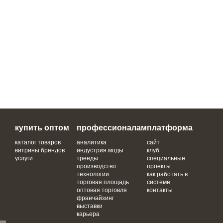
купить оптом
профессионалам
платформа
каталог товаров
аналитика
сайт
витрины брендов
индустрия моды
клуб
услуги
тренды
специальные
производство
проекты
технологии
как работать в
торговая площадь
системе
оптовая торговля
контакты
франчайзинг
выставки
карьера