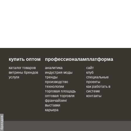
купить оптом
профессионалам
платформа
каталог товаров
аналитика
сайт
витрины брендов
индустрия моды
клуб
услуги
тренды
специальные
производство
проекты
технологии
как работать в
торговая площадь
системе
оптовая торговля
контакты
франчайзинг
выставки
карьера