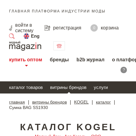
ГЛАВНАЯ ПЛАТФОРМА ИНДУСТРИИ МОДЫ
войти
в
регистрация
корзина
0
систему
Eng
поиск
купить оптом
бренды
b2b журнал
о платфо
?
каталог товаров
витрины брендов
услуги
главная
|
витрины брендов
|
KOGEL
|
каталог
|
Сумка BAG SS1930
КАТАЛОГ KOGEL