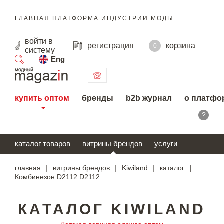
ГЛАВНАЯ ПЛАТФОРМА ИНДУСТРИИ МОДЫ
войти
в
регистрация
корзина
0
систему
Eng
поиск
купить оптом
бренды
b2b журнал
о платфо
?
каталог товаров
витрины брендов
услуги
главная
|
витрины брендов
|
Kiwiland
|
каталог
|
Комбинезон D2112 D2112
КАТАЛОГ KIWILAND