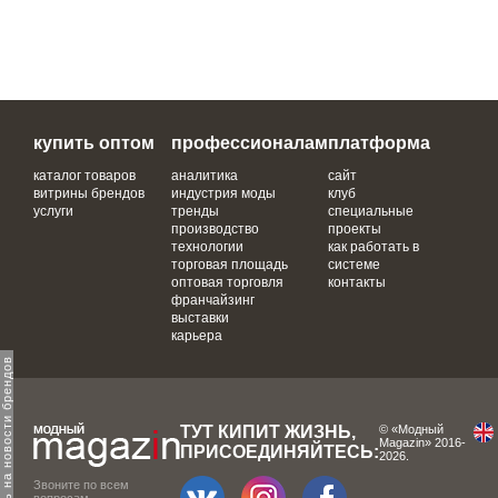
купить оптом
профессионалам
платформа
каталог товаров
аналитика
сайт
витрины брендов
индустрия моды
клуб
услуги
тренды
специальные
производство
проекты
технологии
как работать в
торговая площадь
системе
оптовая торговля
контакты
франчайзинг
выставки
карьера
одпишитесь на новости брендов
ТУТ КИПИТ ЖИЗНЬ,
© «Модный
Magazin» 2016-
ПРИСОЕДИНЯЙТЕСЬ:
2026.
Звоните по всем