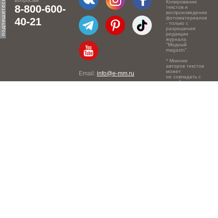
вопросам
Копирование
8-800-600-
текстов и
воспроизведение
фотоматериалов
40-21
- только с
разрешения
редакции
журнала
"Модный
magazin".
* Мнение
авторов текстов
может
Email:
info@e-mm.ru
не совпадать с
точкой зрения
Адреса:
редакции.
Россия, г. Москва, 105066,
Токмаков переулок, дом №
16, строение 2, телефон:
+7-903-140-03-57
Россия, г. Санкт-Петербург,
191186, Офисный центр
"Казанский", Казанская ул,
7, телефон: 8-800-600-40-
21
Россия, г. Краснодар,
105066, Офисный центр
"Кутузовский", Северная
ул., 490, телефон: 8-800-
600-40-21