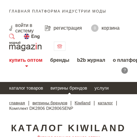
ГЛАВНАЯ ПЛАТФОРМА ИНДУСТРИИ МОДЫ
войти
в
регистрация
корзина
0
систему
Eng
поиск
купить оптом
бренды
b2b журнал
о платфо
?
каталог товаров
витрины брендов
услуги
главная
|
витрины брендов
|
Kiwiland
|
каталог
|
Комплект DK2806 DK2806SENP
КАТАЛОГ KIWILAND