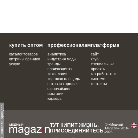
купить оптом
профессионалам
платформа
каталог товаров
аналитика
сайт
витрины брендов
индустрия моды
клуб
услуги
тренды
специальные
производство
проекты
технологии
как работать в
торговая площадь
системе
оптовая торговля
контакты
франчайзинг
выставки
карьера
одпишитесь на новости брендов
ТУТ КИПИТ ЖИЗНЬ,
© «Модный
Magazin» 2016-
ПРИСОЕДИНЯЙТЕСЬ:
2026.