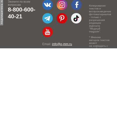
Звоните по всем
вопросам
Копирование
8-800-600-
текстов и
воспроизведение
фотоматериалов
40-21
- только с
разрешения
редакции
журнала
"Модный
magazin".
* Мнение
авторов текстов
может
Email:
info@e-mm.ru
не совпадать с
точкой зрения
Адреса:
редакции.
Россия, г. Москва, 105066,
Токмаков переулок, дом №
16, строение 2, телефон:
+7-903-140-03-57
Россия, г. Санкт-Петербург,
191186, Офисный центр
"Казанский", Казанская ул,
7, телефон: 8-800-600-40-
21
Россия, г. Краснодар,
105066, Офисный центр
"Кутузовский", Северная
ул., 490, телефон: 8-800-