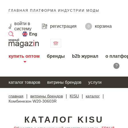
ГЛАВНАЯ ПЛАТФОРМА ИНДУСТРИИ МОДЫ
войти
в
регистрация
корзина
0
систему
Eng
поиск
купить оптом
бренды
b2b журнал
о платфо
?
каталог товаров
витрины брендов
услуги
главная
|
витрины брендов
|
KISU
|
каталог
|
Комбинезон W20-30603R
КАТАЛОГ KISU