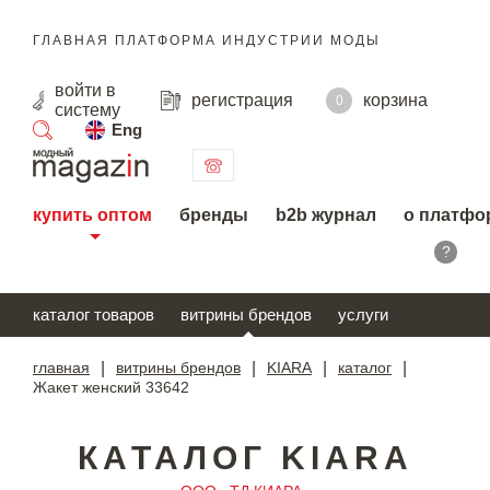
ГЛАВНАЯ ПЛАТФОРМА ИНДУСТРИИ МОДЫ
войти
в
регистрация
корзина
0
систему
Eng
поиск
купить оптом
бренды
b2b журнал
о платфо
?
каталог товаров
витрины брендов
услуги
главная
|
витрины брендов
|
KIARA
|
каталог
|
Жакет женский 33642
КАТАЛОГ KIARA