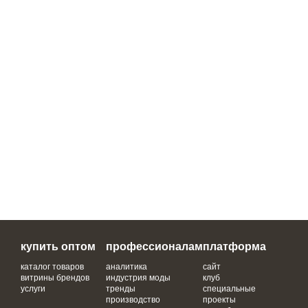
купить оптом
профессионалам
платформа
каталог товаров
аналитика
сайт
витрины брендов
индустрия моды
клуб
услуги
тренды
специальные
производство
проекты