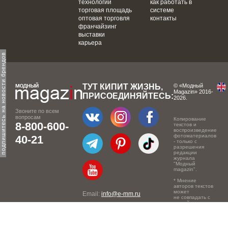
технологии
как работать в
торговая площадь
системе
оптовая торговля
контакты
франчайзинг
выставки
карьера
одпишитесь на новости брендов
ТУТ КИПИТ ЖИЗНЬ,
© «Модный
Magazin» 2016-
ПРИСОЕДИНЯЙТЕСЬ:
2026.
Звоните по всем
вопросам
Копирование
8-800-600-
текстов и
воспроизведение
фотоматериалов
40-21
- только с
разрешения
редакции
журнала
"Модный
magazin".
* Мнение
авторов текстов
может
Email:
info@e-mm.ru
не совпадать с
точкой зрения
Адреса:
редакции.
Россия, г. Москва, 105066,