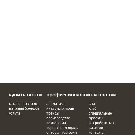
купить оптом
профессионалам
платформа
каталог товаров
аналитика
сайт
витрины брендов
индустрия моды
клуб
услуги
тренды
специальные
производство
проекты
технологии
как работать в
торговая площадь
системе
оптовая торговля
контакты