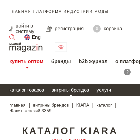
ГЛАВНАЯ ПЛАТФОРМА ИНДУСТРИИ МОДЫ
войти
в
регистрация
корзина
0
систему
Eng
поиск
купить оптом
бренды
b2b журнал
о платфо
?
каталог товаров
витрины брендов
услуги
главная
|
витрины брендов
|
KIARA
|
каталог
|
Жакет женский 3359
КАТАЛОГ KIARA