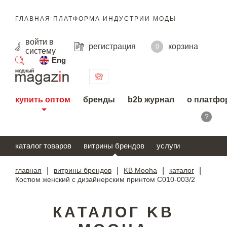
ГЛАВНАЯ ПЛАТФОРМА ИНДУСТРИИ МОДЫ
войти
в
регистрация
корзина
0
систему
Eng
поиск
купить оптом
бренды
b2b журнал
о платфо
?
каталог товаров
витрины брендов
услуги
главная
|
витрины брендов
|
KB Mooha
|
каталог
|
Костюм женский с дизайнерским принтом С010-003/2
КАТАЛОГ KB