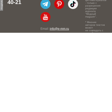
фотоматериалов
40-21
- только с
разрешения
редакции
журнала
"Модный
magazin".
* Мнение
авторов текстов
может
Email:
info@e-mm.ru
не совпадать с
точкой зрения
Адреса:
редакции.
Россия, г. Москва, 105066,
Токмаков переулок, дом №
16, строение 2, телефон:
+7-903-140-03-57
Россия, г. Санкт-Петербург,
191186, Офисный центр
"Казанский", Казанская ул,
7, телефон: 8-800-600-40-
21
Россия, г. Краснодар,
105066, Офисный центр
"Кутузовский", Северная
ул., 490, телефон: 8-800-
600-40-21
Россия, г. Нижний