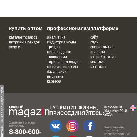
купить оптом
профессионалам
платформа
каталог товаров
аналитика
сайт
витрины брендов
индустрия моды
клуб
услуги
тренды
специальные
производство
проекты
технологии
как работать в
торговая площадь
системе
оптовая торговля
контакты
франчайзинг
выставки
карьера
одпишитесь на новости брендов
ТУТ КИПИТ ЖИЗНЬ,
© «Модный
Magazin» 2016-
ПРИСОЕДИНЯЙТЕСЬ:
2026.
Звоните по всем
вопросам
Копирование
8-800-600-
текстов и
воспроизведение