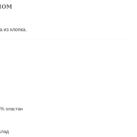
ном
 из хлопка.
5% эластан
клад