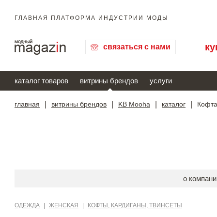
ГЛАВНАЯ ПЛАТФОРМА ИНДУСТРИИ МОДЫ
ку
связаться с нами
каталог товаров
витрины брендов
услуги
главная
|
витрины брендов
|
KB Mooha
|
каталог
|
Кофта
о компани
ОДЕЖДА
|
ЖЕНСКАЯ
|
КОФТЫ, КАРДИГАНЫ, ТВИНСЕТЫ