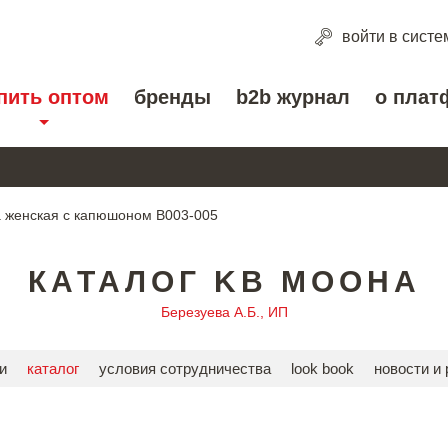
войти
в систе
пить оптом
бренды
b2b журнал
о плат
 женская с капюшоном В003-005
КАТАЛОГ KB MOOHA
Березуева А.Б., ИП
и
каталог
условия сотрудничества
look book
новости и