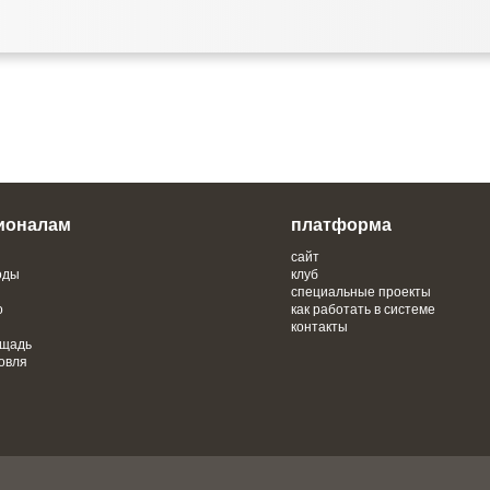
ионалам
платформа
сайт
оды
клуб
специальные проекты
о
как работать в системе
контакты
ощадь
овля