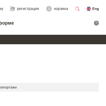
му
регистрация
корзина
Eng
0
поиск
форме
?
 репортажи