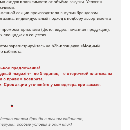
а скидок в зависимости от объёма закупки. Условия
азчиком.
рменной секции производителя в мультибрендовом
агазина, индивидуальный подход к подбору ассортимента
промоматериалами (фото, видео, печатная продукция).
х площадках в соцсетях.
птом зарегистрируйтесь на b2b-площадке
«Модный
го кабинета.
ьное предложение!
ный magazin» до 5 единиц – с отсрочкой платежа на
и с правом возврата.
 Срок акции уточняйте у менеджера при заказе.
едставителем бренда в личном кабинете,
грузки, особые условия в один клик!