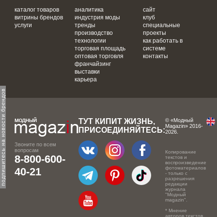
каталог товаров
аналитика
сайт
витрины брендов
индустрия моды
клуб
услуги
тренды
специальные
производство
проекты
технологии
как работать в
торговая площадь
системе
оптовая торговля
контакты
франчайзинг
выставки
карьера
одпишитесь на новости брендов
ТУТ КИПИТ ЖИЗНЬ,
© «Модный
Magazin» 2016-
ПРИСОЕДИНЯЙТЕСЬ:
2026.
Звоните по всем
вопросам
Копирование
8-800-600-
текстов и
воспроизведение
фотоматериалов
40-21
- только с
разрешения
редакции
журнала
"Модный
magazin".
* Мнение
авторов текстов