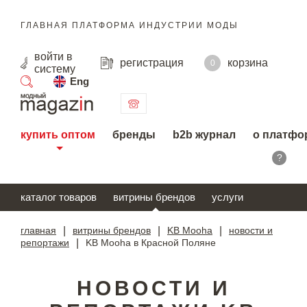
ГЛАВНАЯ ПЛАТФОРМА ИНДУСТРИИ МОДЫ
войти
в
регистрация
корзина
0
систему
Eng
поиск
купить оптом
бренды
b2b журнал
о платфо
?
каталог товаров
витрины брендов
услуги
главная
|
витрины брендов
|
KB Mooha
|
новости и
репортажи
|
KB Mooha в Красной Поляне
НОВОСТИ И