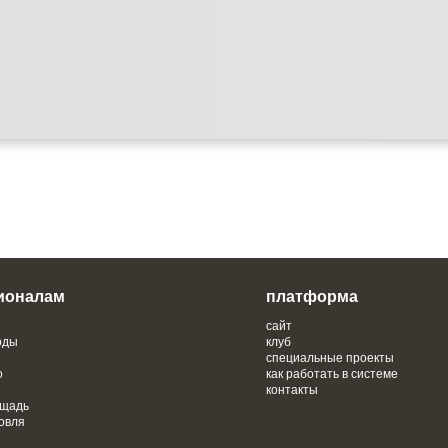
ионалам
платформа
сайт
оды
клуб
специальные проекты
о
как работать в системе
контакты
ощадь
овля