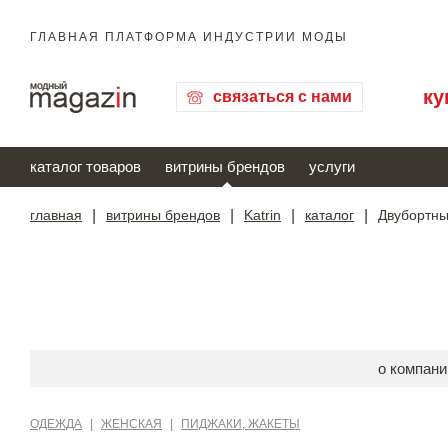
ГЛАВНАЯ ПЛАТФОРМА ИНДУСТРИИ МОДЫ
ку
связаться с нами
каталог товаров
витрины брендов
услуги
главная
|
витрины брендов
|
Katrin
|
каталог
|
Двубортны
о компани
ОДЕЖДА
|
ЖЕНСКАЯ
|
ПИДЖАКИ, ЖАКЕТЫ