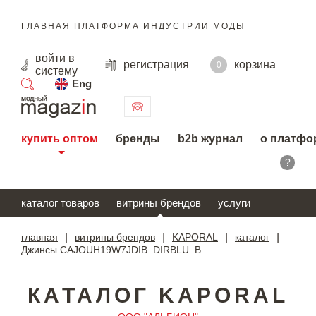
ГЛАВНАЯ ПЛАТФОРМА ИНДУСТРИИ МОДЫ
войти
в
регистрация
корзина
0
систему
Eng
поиск
купить оптом
бренды
b2b журнал
о платфо
?
каталог товаров
витрины брендов
услуги
главная
|
витрины брендов
|
KAPORAL
|
каталог
|
Джинсы CAJOUH19W7JDIB_DIRBLU_B
КАТАЛОГ KAPORAL