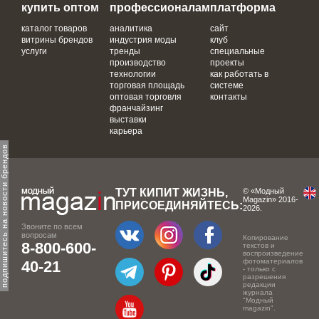
купить оптом
профессионалам
платформа
каталог товаров
аналитика
сайт
витрины брендов
индустрия моды
клуб
услуги
тренды
специальные
производство
проекты
технологии
как работать в
торговая площадь
системе
оптовая торговля
контакты
франчайзинг
выставки
карьера
одпишитесь на новости брендов
ТУТ КИПИТ ЖИЗНЬ,
© «Модный
Magazin» 2016-
ПРИСОЕДИНЯЙТЕСЬ:
2026.
Звоните по всем
вопросам
Копирование
8-800-600-
текстов и
воспроизведение
фотоматериалов
40-21
- только с
разрешения
редакции
журнала
"Модный
magazin".