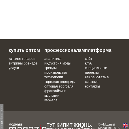
купить оптом
профессионалам
платформа
каталог товаров
аналитика
сайт
витрины брендов
индустрия моды
клуб
услуги
тренды
специальные
производство
проекты
технологии
как работать в
торговая площадь
системе
оптовая торговля
контакты
франчайзинг
выставки
карьера
ТУТ КИПИТ ЖИЗНЬ,
© «Модный
Magazin» 2016-