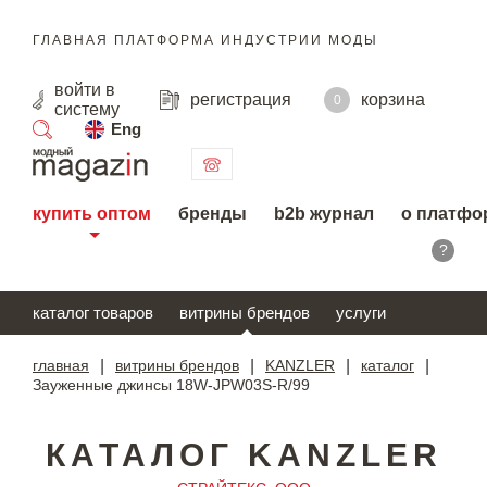
ГЛАВНАЯ ПЛАТФОРМА ИНДУСТРИИ МОДЫ
войти
в
регистрация
корзина
0
систему
Eng
поиск
купить оптом
бренды
b2b журнал
о платфо
?
каталог товаров
витрины брендов
услуги
главная
|
витрины брендов
|
KANZLER
|
каталог
|
Зауженные джинсы 18W-JPW03S-R/99
КАТАЛОГ KANZLER