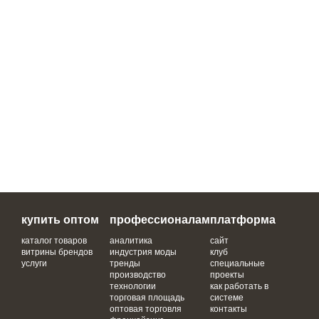
купить оптом
профессионалам
платформа
каталог товаров
аналитика
сайт
витрины брендов
индустрия моды
клуб
услуги
тренды
специальные
производство
проекты
технологии
как работать в
торговая площадь
системе
оптовая торговля
контакты