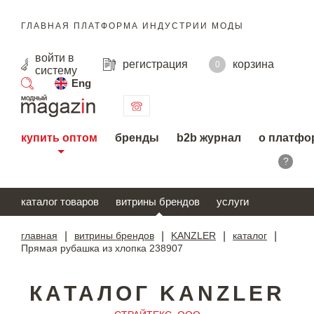
ГЛАВНАЯ ПЛАТФОРМА ИНДУСТРИИ МОДЫ
войти
в
регистрация
корзина
0
систему
Eng
поиск
купить оптом
бренды
b2b журнал
о платфо
?
каталог товаров
витрины брендов
услуги
главная
|
витрины брендов
|
KANZLER
|
каталог
|
Прямая рубашка из хлопка 238907
КАТАЛОГ KANZLER