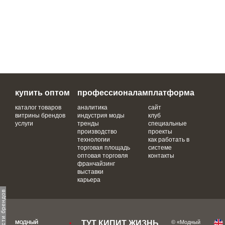
купить оптом
профессионалам
платформа
каталог товаров
аналитика
сайт
витрины брендов
индустрия моды
клуб
услуги
тренды
специальные
производство
проекты
технологии
как работать в
торговая площадь
системе
оптовая торговля
контакты
франчайзинг
выставки
карьера
ТУТ КИПИТ ЖИЗНЬ,
© «Модный