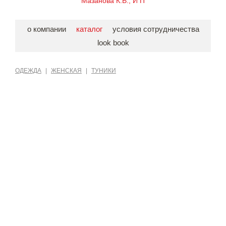
Мазанова К.В., И П
о компании
каталог
условия сотрудничества
look book
ОДЕЖДА
|
ЖЕНСКАЯ
|
ТУНИКИ