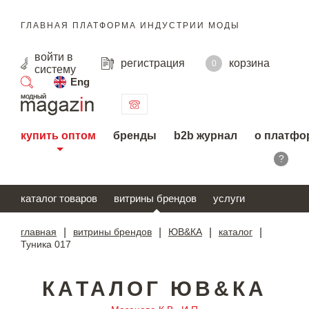
ГЛАВНАЯ ПЛАТФОРМА ИНДУСТРИИ МОДЫ
войти
в
регистрация
корзина
0
систему
Eng
поиск
купить оптом
бренды
b2b журнал
о платфо
?
каталог товаров
витрины брендов
услуги
главная
|
витрины брендов
|
ЮВ&КА
|
каталог
|
Туника 017
КАТАЛОГ ЮВ&КА