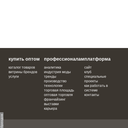
купить оптом
профессионалам
платформа
каталог товаров
аналитика
сайт
витрины брендов
индустрия моды
клуб
услуги
тренды
специальные
производство
проекты
технологии
как работать в
торговая площадь
системе
оптовая торговля
контакты
франчайзинг
выставки
карьера