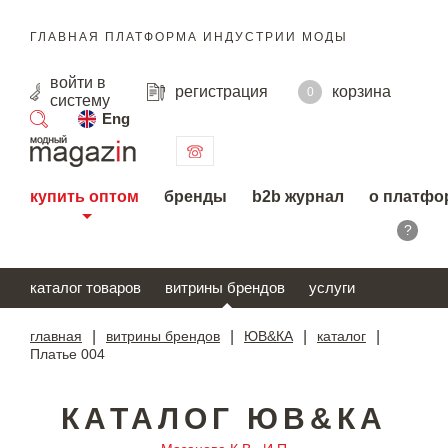
ГЛАВНАЯ ПЛАТФОРМА ИНДУСТРИИ МОДЫ
войти
в
регистрация
корзина
0
систему
Eng
поиск
купить оптом
бренды
b2b журнал
о платфо
?
каталог товаров
витрины брендов
услуги
главная
|
витрины брендов
|
ЮВ&КА
|
каталог
|
Платье 004
КАТАЛОГ ЮВ&КА