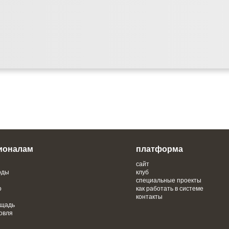
ионалам
платформа
сайт
оды
клуб
специальные проекты
о
как работать в системе
контакты
ощадь
овля