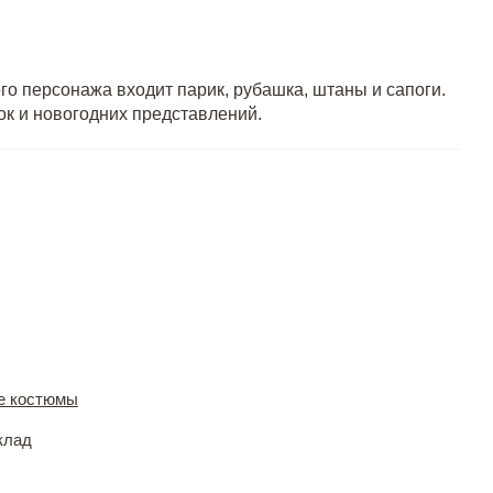
го персонажа входит парик, рубашка, штаны и сапоги.
ок и новогодних представлений.
е костюмы
клад