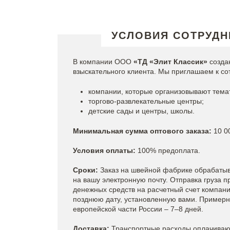
УСЛОВИЯ СОТРУДН
В компании ООО
«ТД «Элит Классик»
созда
взыскательного клиента. Мы приглашаем к со
компании, которые организовывают темат
торгово-развлекательные центры;
детские сады и центры, школы.
Минимальная сумма оптового заказа:
10 0
Условия оплаты:
100% предоплата.
Сроки:
Заказ на швейной фабрике обрабатыва
на вашу электронную почту. Отправка груза п
денежных средств на расчетный счет компани
позднюю дату, установленную вами. Примерные
европейской части России – 7–8 дней.
Доставка:
Транспортные расходы оплачиваю