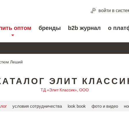
войти
в систе
пить оптом
бренды
b2b журнал
о плат
стюм Леший
КАТАЛОГ ЭЛИТ КЛАССИ
ТД «Элит Классик», ООО
алог
условия сотрудничества
look book
фото и видео
но