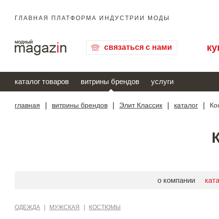
ГЛАВНАЯ ПЛАТФОРМА ИНДУСТРИИ МОДЫ
ку
связаться с нами
каталог товаров
витрины брендов
услуги
главная
|
витрины брендов
|
Элит Классик
|
каталог
|
Ко
о компании
кат
ОДЕЖДА
|
МУЖСКАЯ
|
КОСТЮМЫ