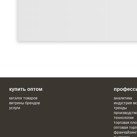
купить оптом
професс
каталог товаров
аналитика
витрины брендов
индустрия м
услуги
тренды
производств
технологии
торговая пл
оптовая торг
франчайзинг