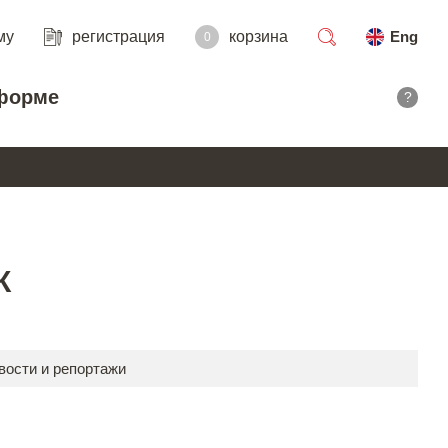
му
регистрация
корзина
Eng
0
поиск
форме
?
К
вости и репортажи