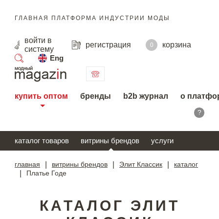
ГЛАВНАЯ ПЛАТФОРМА ИНДУСТРИИ МОДЫ
войти
в
регистрация
корзина
0
систему
Eng
поиск
купить оптом
бренды
b2b журнал
о платфо
?
каталог товаров
витрины брендов
услуги
главная
|
витрины брендов
|
Элит Классик
|
каталог
|
Платье Годе
КАТАЛОГ ЭЛИТ