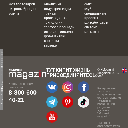
каталог товаров
аналитика
сайт
витрины брендов
индустрия моды
клуб
услуги
тренды
специальные
производство
проекты
технологии
как работать в
торговая площадь
системе
оптовая торговля
контакты
франчайзинг
выставки
карьера
одпишитесь на новости брендов
ТУТ КИПИТ ЖИЗНЬ,
© «Модный
Magazin» 2016-
ПРИСОЕДИНЯЙТЕСЬ:
2026.
Звоните по всем
вопросам
Копирование
8-800-600-
текстов и
воспроизведение
фотоматериалов
40-21
- только с
разрешения
редакции
журнала
"Модный
magazin".
* Мнение
авторов текстов