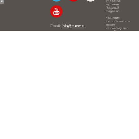
редакции
журнала
"Модный
magazin".
* Мнение
авторов текстов
может
Email:
info@e-mm.ru
не совпадать с
точкой зрения
Адреса:
редакции.
Россия, г. Москва, 105066,
Токмаков переулок, дом №
16, строение 2, телефон:
+7-903-140-03-57
Россия, г. Санкт-Петербург,
191186, Офисный центр
"Казанский", Казанская ул,
7, телефон: 8-800-600-40-
21
Россия, г. Краснодар,
105066, Офисный центр
"Кутузовский", Северная
ул., 490, телефон: 8-800-
600-40-21
Россия, г. Нижний
Новгород, 603105,
Офисный центр "London",