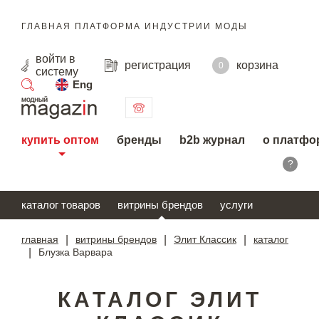
ГЛАВНАЯ ПЛАТФОРМА ИНДУСТРИИ МОДЫ
войти
в
регистрация
корзина
0
систему
Eng
поиск
купить оптом
бренды
b2b журнал
о платфо
?
каталог товаров
витрины брендов
услуги
главная
|
витрины брендов
|
Элит Классик
|
каталог
|
Блузка Варвара
КАТАЛОГ ЭЛИТ