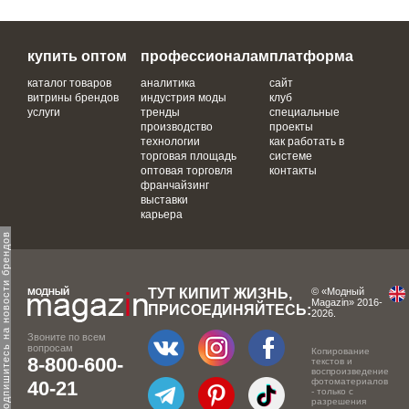
купить оптом
профессионалам
платформа
каталог товаров
аналитика
сайт
витрины брендов
индустрия моды
клуб
услуги
тренды
специальные
производство
проекты
технологии
как работать в
торговая площадь
системе
оптовая торговля
контакты
франчайзинг
выставки
карьера
одпишитесь на новости брендов
ТУТ КИПИТ ЖИЗНЬ,
© «Модный
Magazin» 2016-
ПРИСОЕДИНЯЙТЕСЬ:
2026.
Звоните по всем
вопросам
Копирование
8-800-600-
текстов и
воспроизведение
фотоматериалов
40-21
- только с
разрешения