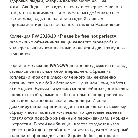
здоровых людей, которые все это могут, но... не
хотят. Свобода – не в идеальности и совершенстве, а в
том, что ты понимаешь, что вместе мы действительно
все можем, ведь нас лепили из одной глины!» –
прокомментировала после показа
Елена Радзинская
.
Коллекция FW 2018/19
«Please be free not perfect»
гармонично объединила вещи делового гардероба с
универсальными комплектами и одеждой для гламурных
вечеринок.
Героиня коллекции
IVANOVA
постоянно движется вперед,
стремясь быть лучше себя вчерашней. Образы из
коллекции играют в классику черного как неизменно
органичного в любой обстановке – дня или ночи, работы
или отдыха. Будучи визуально многослойными, комплекты
остаются свободными от обстоятельств, подстраиваясь
лишь под настроение своей владелицы. И если
доминирующий черный придает завершенность каждому
образу и всей палитре коллекции, то цветовые акценты
появляются подобно жизненным переживаниям, эмоциям
и страстям. В этой комбинации цветов создается игра,
при которой одно приобретает качества другого, и черный
становится фоном для легкой grain de folie, которая к