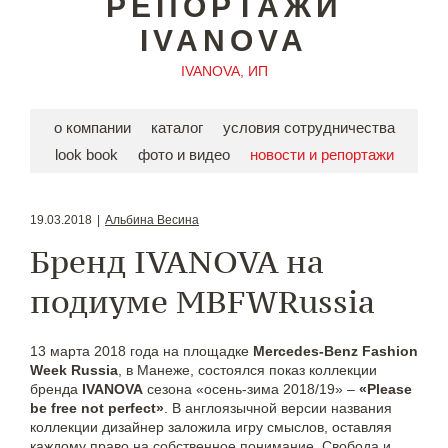
РЕПОРТАЖИ
IVANOVA
IVANOVA, ИП
о компании
каталог
условия сотрудничества
look book
фото и видео
новости и репортажи
19.03.2018
|
Альбина Весина
Бренд IVANOVA на
подиуме MBFWRussia
13 марта 2018 года на площадке
Mercedes-Benz Fashion
Week Russia
, в Манеже, состоялся показ коллекции
бренда
IVANOVA
сезона «осень-зима 2018/19» –
«Please
be free not perfect»
. В англоязычной версии названия
коллекции дизайнер заложила игру смыслов, оставляя
каждому право на собственное понимание. Свобода и