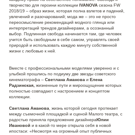
творчество для героини коллекции
IVANOVA
сезона FW
2018/19 – образ жизни, которая полна взлетов и падений,
увлечений и разочарований; мода же – это не просто
переосмысление рекомендаций модного глянца или
интерпретаций трендов дизайнерами, а осознанный
выбор. Подлинная свобода начинается там, где человек
учится быть свободным в себе самом, управлять своей
природой и использовать каждую минуту собственной
жизни с любовью к ней.
Вместе с профессиональными моделями уверенно и с
улыбкой прошлись по подиуму две звезды советского
кинематографа –
Светлана Аманова
и
Елена
Радзинская,
жизненные пути и мироощущение которых
полностью совпадают с настроением и концептом
коллекции.
Светлана Аманова
, жизнь которой сегодня протекает
между съемочной площадкой и сценой Малого театра, с
радостью приняла предложение дизайнера
Юлии
Ивановой
и в какой-то мере открыла себя в новой
ипостаси: «Несмотря на огромный опыт публичных