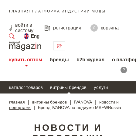
ГЛАВНАЯ ПЛАТФОРМА ИНДУСТРИИ МОДЫ
войти
в
регистрация
корзина
0
систему
Eng
поиск
купить оптом
бренды
b2b журнал
о платфо
?
каталог товаров
витрины брендов
услуги
главная
|
витрины брендов
|
IVANOVA
|
новости и
репортажи
|
Бренд IVANOVA на подиуме MBFWRussia
НОВОСТИ И