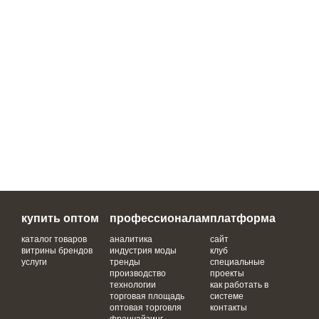
купить оптом
профессионалам
платформа
каталог товаров
аналитика
сайт
витрины брендов
индустрия моды
клуб
услуги
тренды
специальные
производство
проекты
технологии
как работать в
торговая площадь
системе
оптовая торговля
контакты