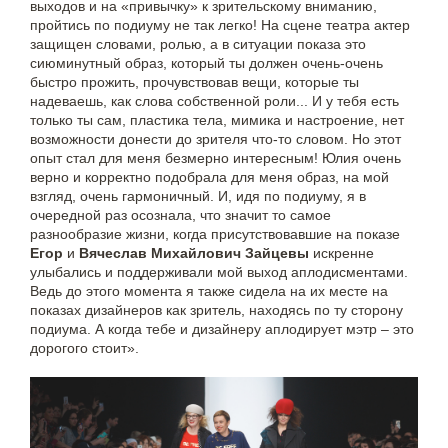
выходов и на «привычку» к зрительскому вниманию,
пройтись по подиуму не так легко! На сцене театра актер
защищен словами, ролью, а в ситуации показа это
сиюминутный образ, который ты должен очень-очень
быстро прожить, прочувствовав вещи, которые ты
надеваешь, как слова собственной роли... И у тебя есть
только ты сам, пластика тела, мимика и настроение, нет
возможности донести до зрителя что-то словом. Но этот
опыт стал для меня безмерно интересным! Юлия очень
верно и корректно подобрала для меня образ, на мой
взгляд, очень гармоничный. И, идя по подиуму, я в
очередной раз осознала, что значит то самое
разнообразие жизни, когда присутствовавшие на показе
Егор
и
Вячеслав Михайлович Зайцевы
искренне
улыбались и поддерживали мой выход аплодисментами.
Ведь до этого момента я также сидела на их месте на
показах дизайнеров как зритель, находясь по ту сторону
подиума. А когда тебе и дизайнеру аплодирует мэтр – это
дорогого стоит».