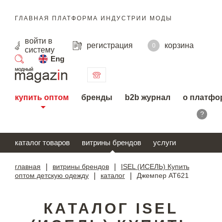
ГЛАВНАЯ ПЛАТФОРМА ИНДУСТРИИ МОДЫ
войти
в
регистрация
корзина
0
систему
Eng
поиск
купить оптом
бренды
b2b журнал
о платфо
?
каталог товаров
витрины брендов
услуги
главная
|
витрины брендов
|
ISEL (ИСЕЛЬ) Купить
оптом детскую одежду
|
каталог
|
Джемпер AT621
КАТАЛОГ ISEL