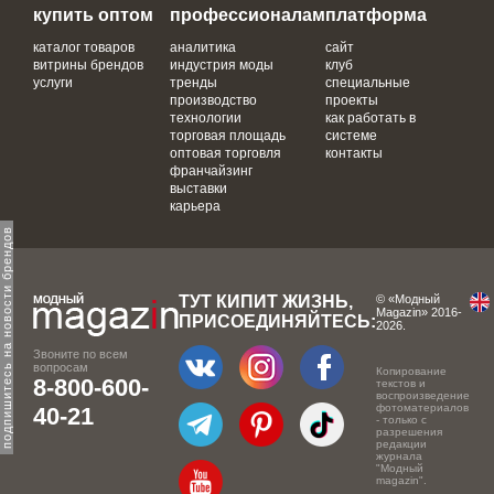
купить оптом
профессионалам
платформа
каталог товаров
аналитика
сайт
витрины брендов
индустрия моды
клуб
услуги
тренды
специальные
производство
проекты
технологии
как работать в
торговая площадь
системе
оптовая торговля
контакты
франчайзинг
выставки
карьера
одпишитесь на новости брендов
ТУТ КИПИТ ЖИЗНЬ,
© «Модный
Magazin» 2016-
ПРИСОЕДИНЯЙТЕСЬ:
2026.
Звоните по всем
вопросам
Копирование
8-800-600-
текстов и
воспроизведение
фотоматериалов
40-21
- только с
разрешения
редакции
журнала
"Модный
magazin".