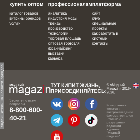
купить оптом
профессионалам
платформа
каталог товаров
аналитика
сайт
витрины брендов
индустрия моды
клуб
услуги
тренды
специальные
производство
проекты
технологии
как работать в
торговая площадь
системе
оптовая торговля
контакты
франчайзинг
выставки
карьера
одпишитесь на новости брендов
ТУТ КИПИТ ЖИЗНЬ,
© «Модный
Magazin» 2016-
ПРИСОЕДИНЯЙТЕСЬ:
2026.
Звоните по всем
вопросам
Копирование
8-800-600-
текстов и
воспроизведение
фотоматериалов
40-21
- только с
разрешения
редакции
журнала
"Модный
magazin".