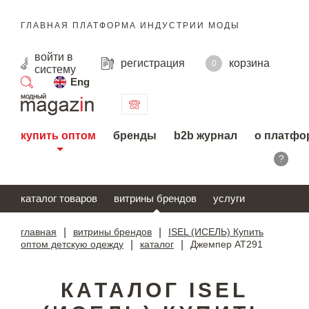
ГЛАВНАЯ ПЛАТФОРМА ИНДУСТРИИ МОДЫ
войти
в
регистрация
корзина
0
систему
Eng
поиск
купить оптом
бренды
b2b журнал
о платфо
?
каталог товаров
витрины брендов
услуги
главная
|
витрины брендов
|
ISEL (ИСЕЛЬ) Купить
оптом детскую одежду
|
каталог
|
Джемпер AT291
КАТАЛОГ ISEL