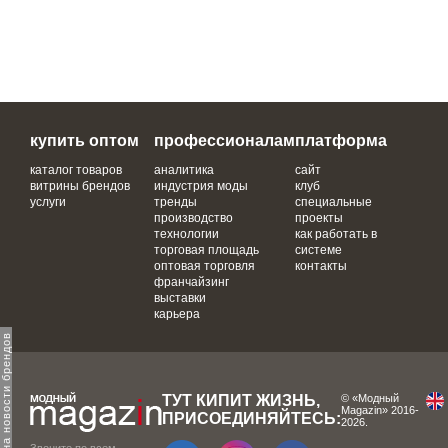
купить оптом
профессионалам
платформа
каталог товаров
аналитика
сайт
витрины брендов
индустрия моды
клуб
услуги
тренды
специальные
производство
проекты
технологии
как работать в
торговая площадь
системе
оптовая торговля
контакты
франчайзинг
выставки
карьера
одпишитесь на новости брендов
ТУТ КИПИТ ЖИЗНЬ,
© «Модный
Magazin» 2016-
ПРИСОЕДИНЯЙТЕСЬ:
2026.