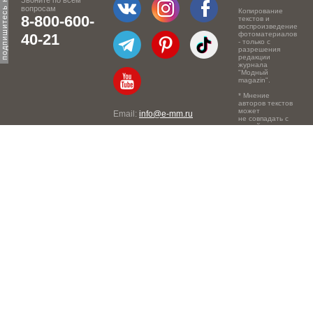
Звоните по всем
вопросам
Копирование
8-800-600-
текстов и
воспроизведение
фотоматериалов
40-21
- только с
разрешения
редакции
журнала
"Модный
magazin".
* Мнение
авторов текстов
может
Email:
info@e-mm.ru
не совпадать с
точкой зрения
Адреса:
редакции.
Россия, г. Москва, 105066,
Токмаков переулок, дом №
16, строение 2, телефон:
+7-903-140-03-57
Россия, г. Санкт-Петербург,
191186, Офисный центр
"Казанский", Казанская ул,
7, телефон: 8-800-600-40-
21
Россия, г. Краснодар,
105066, Офисный центр
"Кутузовский", Северная
ул., 490, телефон: 8-800-