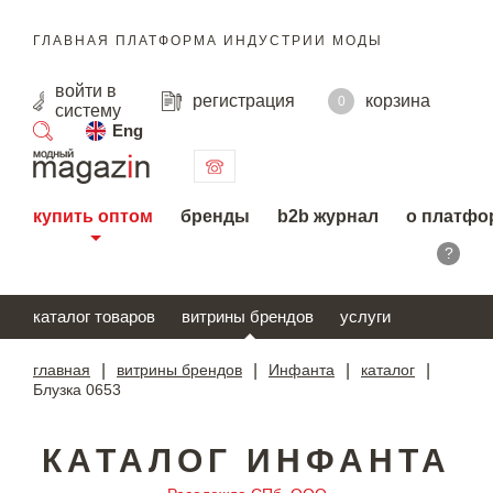
ГЛАВНАЯ ПЛАТФОРМА ИНДУСТРИИ МОДЫ
войти
в
регистрация
корзина
0
систему
Eng
поиск
купить оптом
бренды
b2b журнал
о платфо
?
каталог товаров
витрины брендов
услуги
главная
|
витрины брендов
|
Инфанта
|
каталог
|
Блузка 0653
КАТАЛОГ ИНФАНТА