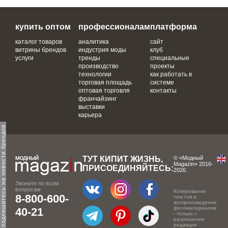
купить оптом
профессионалам
платформа
каталог товаров
аналитика
сайт
витрины брендов
индустрия моды
клуб
услуги
тренды
специальные
производство
проекты
технологии
как работать в
торговая площадь
системе
оптовая торговля
контакты
франчайзинг
выставки
карьера
одпишитесь на новости брендов
ТУТ КИПИТ ЖИЗНЬ,
© «Модный
Magazin» 2016-
ПРИСОЕДИНЯЙТЕСЬ:
2026.
Звоните по всем
вопросам
Копирование
8-800-600-
текстов и
воспроизведение
фотоматериалов
40-21
- только с
разрешения
редакции