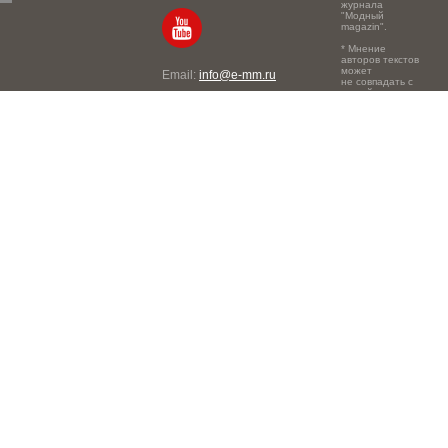
журнала
"Модный
magazin".
* Мнение
авторов текстов
может
Email:
info@e-mm.ru
не совпадать с
точкой зрения
Адреса:
редакции.
Россия, г. Москва, 105066,
Токмаков переулок, дом №
16, строение 2, телефон:
+7-903-140-03-57
Россия, г. Санкт-Петербург,
191186, Офисный центр
"Казанский", Казанская ул,
7, телефон: 8-800-600-40-
21
Россия, г. Краснодар,
105066, Офисный центр
"Кутузовский", Северная
ул., 490, телефон: 8-800-
600-40-21
Россия, г. Нижний
Новгород, 603105,
Офисный центр "London",
Ошарская, 77А, телефон: