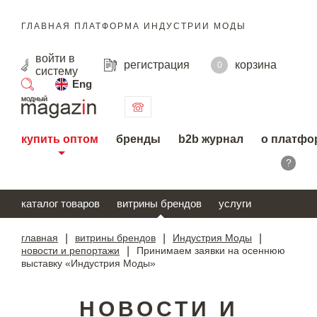
ГЛАВНАЯ ПЛАТФОРМА ИНДУСТРИИ МОДЫ
войти
в
регистрация
корзина
0
систему
Eng
поиск
купить оптом
бренды
b2b журнал
о платфо
?
каталог товаров
витрины брендов
услуги
главная
|
витрины брендов
|
Индустрия Моды
|
новости и репортажи
|
Принимаем заявки на осеннюю
выставку «Индустрия Моды»
НОВОСТИ И