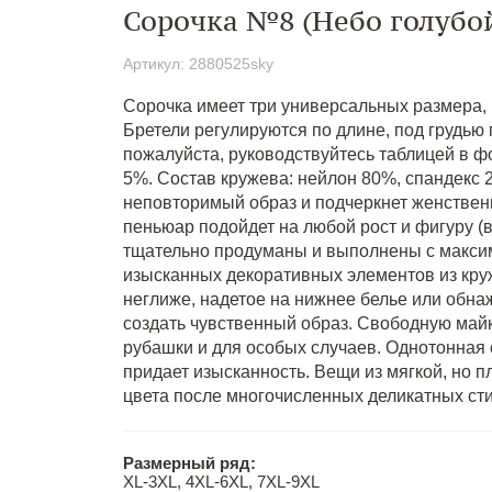
Сорочка №8 (Небо голубо
Артикул: 2880525sky
Сорочка имеет три универсальных размера,
Бретели регулируются по длине, под грудью
пожалуйста, руководствуйтесь таблицей в фо
5%. Состав кружева: нейлон 80%, спандекс 2
неповторимый образ и подчеркнет женствен
пеньюар подойдет на любой рост и фигуру (
тщательно продуманы и выполнены с максим
изысканных декоративных элементов из кру
неглиже, надетое на нижнее белье или обнаж
создать чувственный образ. Свободную майк
рубашки и для особых случаев. Однотонная с
придает изысканность. Вещи из мягкой, но п
цвета после многочисленных деликатных сти
Размерный ряд:
XL-3XL, 4XL-6XL, 7XL-9XL