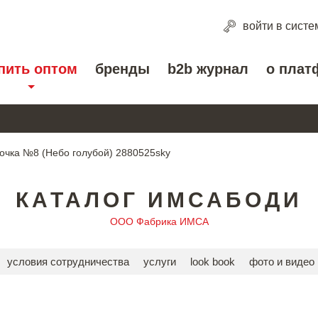
войти
в систе
пить оптом
бренды
b2b журнал
о плат
очка №8 (Небо голубой) 2880525sky
КАТАЛОГ ИМСАБОДИ
ООО Фабрика ИМСА
условия сотрудничества
услуги
look book
фото и видео