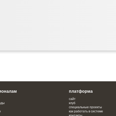
ионалам
платформа
сайт
оды
клуб
специальные проекты
о
как работать в системе
контакты