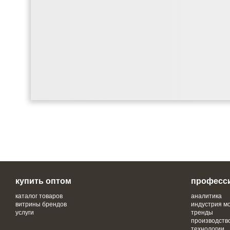
купить оптом
професс
каталог товаров
аналитика
витрины брендов
индустрия м
услуги
тренды
производств
технологии