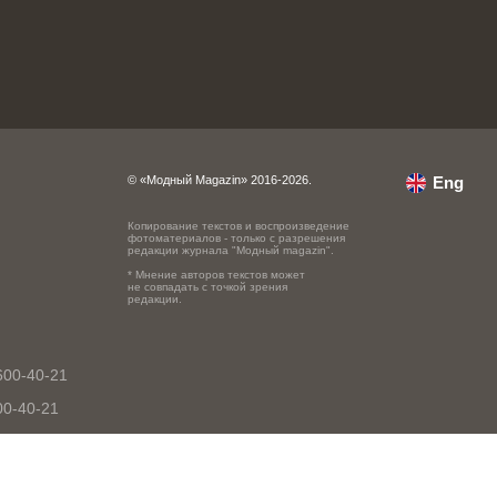
© «Модный Magazin» 2016-2026.
Eng
Копирование текстов и воспроизведение
фотоматериалов - только с разрешения
редакции журнала "Модный magazin".
* Мнение авторов текстов может
не совпадать с точкой зрения
редакции.
600-40-21
00-40-21
0-40-21
-600-40-21