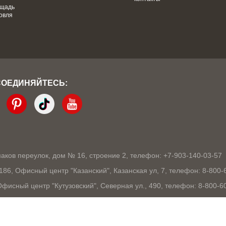
ощадь
овля
СОЕДИНЯЙТЕСЬ:
кмаков переулок, дом № 16, строение 2, телефон: +7-903-140-03-57
1186, Офисный центр "Казанский", Казанская ул, 7, телефон: 8-800-
 Офисный центр "Кутузовский", Северная ул., 490, телефон: 8-800-6
03105, Офисный центр "London", Ошарская, 77А, телефон: 8-800-60
9, Офисный центр "10 столиц", Ядринцевская, 68/1, телефон: 8-800