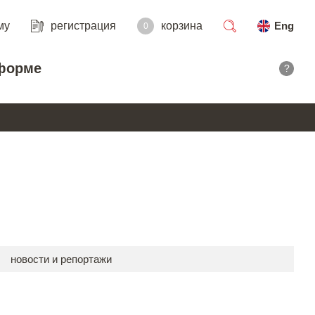
му
регистрация
корзина
Eng
0
поиск
форме
?
новости и репортажи