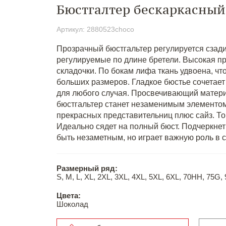
Бюстгалтер бескаркасный
Артикул: 2880523choco
Прозрачный бюстгальтер регулируется сзад
регулируемые по длине бретели. Высокая п
складочки. По бокам лифа ткань удвоена, ч
больших размеров. Гладкое бюстье сочетает
для любого случая. Просвечивающий материа
бюстгальтер станет незаменимым элементо
прекрасных представительниц плюс сайз. То
Идеально сядет на полный бюст. Подчеркн
быть незаметным, но играет важную роль в с
Размерный ряд:
S, M, L, XL, 2XL, 3XL, 4XL, 5XL, 6XL, 70HH, 75G,
Цвета:
Шоколад