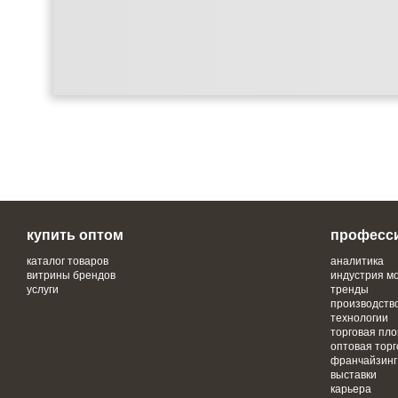
купить оптом
професс
каталог товаров
аналитика
витрины брендов
индустрия м
услуги
тренды
производств
технологии
торговая пл
оптовая торг
франчайзинг
выставки
карьера