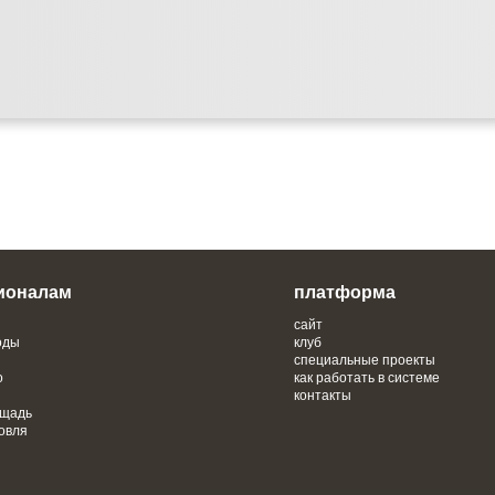
ионалам
платформа
сайт
оды
клуб
специальные проекты
о
как работать в системе
контакты
ощадь
овля