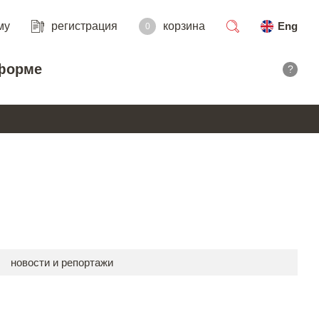
му
регистрация
корзина
Eng
0
поиск
форме
?
новости и репортажи