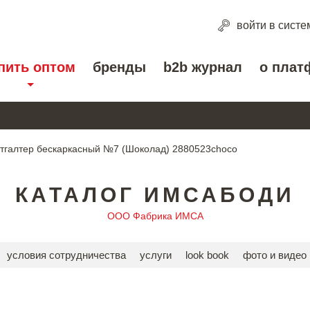
войти
в систе
пить оптом
бренды
b2b журнал
о плат
тгалтер бескаркасный №7 (Шоколад) 2880523choco
КАТАЛОГ ИМСАБОДИ
ООО Фабрика ИМСА
условия сотрудничества
услуги
look book
фото и видео