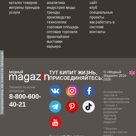
каталог товаров
аналитика
сайт
витрины брендов
индустрия моды
клуб
услуги
тренды
специальные
производство
проекты
технологии
как работать в
торговая площадь
системе
оптовая торговля
контакты
франчайзинг
выставки
карьера
одпишитесь на новости брендов
ТУТ КИПИТ ЖИЗНЬ,
© «Модный
Magazin» 2016-
ПРИСОЕДИНЯЙТЕСЬ:
2026.
Звоните по всем
вопросам
Копирование
8-800-600-
текстов и
воспроизведение
фотоматериалов
40-21
- только с
разрешения
редакции
журнала
"Модный
magazin".
* Мнение
авторов текстов
может