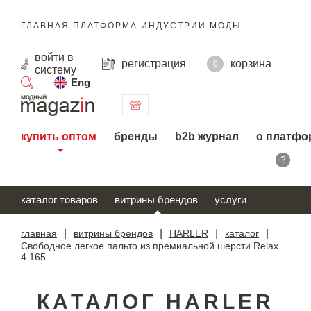
ГЛАВНАЯ ПЛАТФОРМА ИНДУСТРИИ МОДЫ
войти
в
регистрация
корзина
0
систему
Eng
поиск
купить оптом
бренды
b2b журнал
о платфо
?
каталог товаров
витрины брендов
услуги
главная
|
витрины брендов
|
HARLER
|
каталог
|
Свободное легкое пальто из премиальной шерсти Relax
4.165.
КАТАЛОГ HARLER