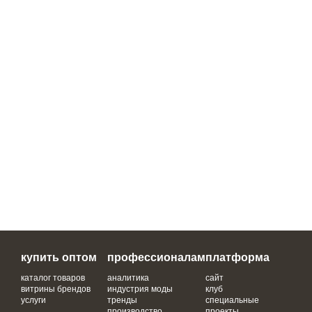
купить оптом
профессионалам
платформа
каталог товаров
аналитика
сайт
витрины брендов
индустрия моды
клуб
услуги
тренды
специальные
производство
проекты