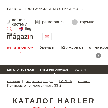
ГЛАВНАЯ ПЛАТФОРМА ИНДУСТРИИ МОДЫ
войти
в
регистрация
корзина
0
систему
Eng
поиск
купить оптом
бренды
b2b журнал
о платфо
?
каталог товаров
витрины брендов
услуги
главная
|
витрины брендов
|
HARLER
|
каталог
|
Полупальто прямого силуэта 33-2
КАТАЛОГ HARLER