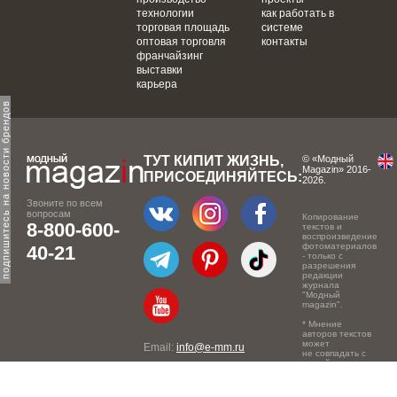
технологии
как работать в
торговая площадь
системе
оптовая торговля
контакты
франчайзинг
выставки
карьера
одпишитесь на новости брендов
ТУТ КИПИТ ЖИЗНЬ,
© «Модный
Magazin» 2016-
ПРИСОЕДИНЯЙТЕСЬ:
2026.
Звоните по всем
вопросам
Копирование
8-800-600-
текстов и
воспроизведение
фотоматериалов
40-21
- только с
разрешения
редакции
журнала
"Модный
magazin".
* Мнение
авторов текстов
может
Email:
info@e-mm.ru
не совпадать с
точкой зрения
Адреса:
редакции.
Россия, г. Москва, 105066,