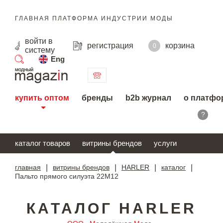
ГЛАВНАЯ ПЛАТФОРМА ИНДУСТРИИ МОДЫ
войти
в
регистрация
корзина
0
систему
Eng
поиск
купить оптом
бренды
b2b журнал
о платфо
?
каталог товаров
витрины брендов
услуги
главная
|
витрины брендов
|
HARLER
|
каталог
|
Пальто прямого силуэта 22М12
КАТАЛОГ HARLER