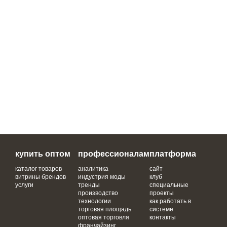
купить оптом
профессионалам
платформа
каталог товаров
аналитика
сайт
витрины брендов
индустрия моды
клуб
услуги
тренды
специальные
производство
проекты
технологии
как работать в
торговая площадь
системе
оптовая торговля
контакты
франчайзинг