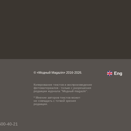
© «Модный Magazin» 2016-2026.
Eng
Копирование текстов и воспроизведение
фотоматериалов - только с разрешения
редакции журнала "Модный magazin".
* Мнение авторов текстов может
не совпадать с точкой зрения
редакции.
600-40-21