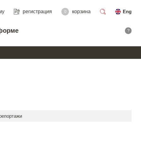
му
регистрация
корзина
Eng
0
поиск
форме
?
 репортажи