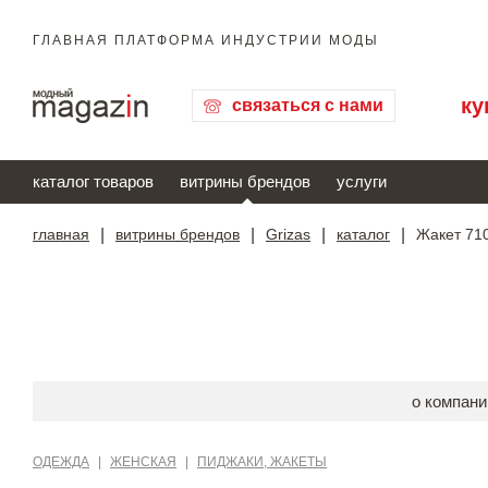
ГЛАВНАЯ ПЛАТФОРМА ИНДУСТРИИ МОДЫ
ку
связаться с нами
каталог товаров
витрины брендов
услуги
главная
|
витрины брендов
|
Grizas
|
каталог
|
Жакет 710
о компани
ОДЕЖДА
|
ЖЕНСКАЯ
|
ПИДЖАКИ, ЖАКЕТЫ