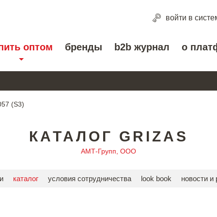
войти
в систе
пить оптом
бренды
b2b журнал
о плат
57 (S3)
КАТАЛОГ GRIZAS
АМТ-Групп, ООО
и
каталог
условия сотрудничества
look book
новости и