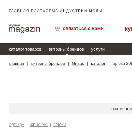
ГЛАВНАЯ ПЛАТФОРМА ИНДУСТРИИ МОДЫ
ку
связаться с нами
каталог товаров
витрины брендов
услуги
главная
|
витрины брендов
|
Grizas
|
каталог
|
Брюки 206
о компани
ОДЕЖДА
|
ЖЕНСКАЯ
|
БРЮКИ