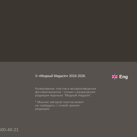
© «Модный Magazin» 2016-2026.
Eng
Копирование текстов и воспроизведение
фотоматериалов - только с разрешения
редакции журнала "Модный magazin".
* Мнение авторов текстов может
не совпадать с точкой зрения
редакции.
600-40-21