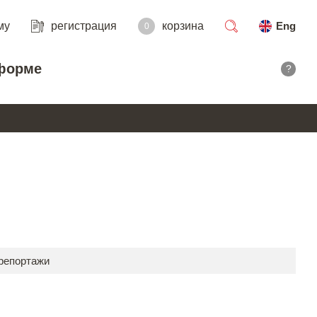
му
регистрация
корзина
Eng
0
поиск
форме
?
 репортажи