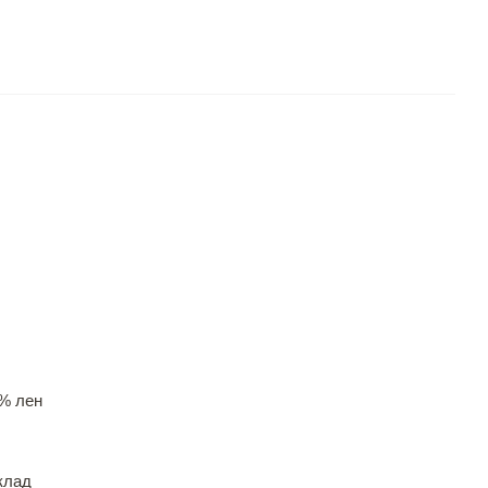
% лен
клад