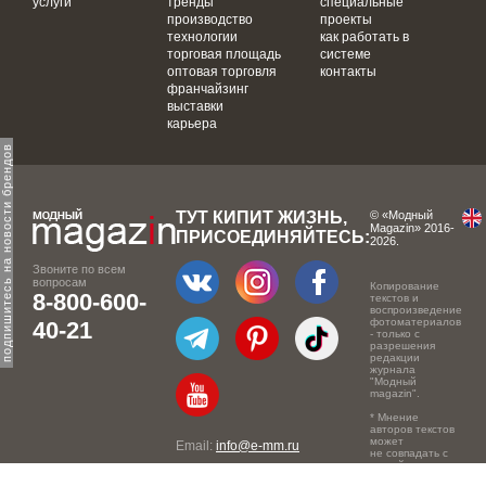
услуги
тренды
специальные
производство
проекты
технологии
как работать в
торговая площадь
системе
оптовая торговля
контакты
франчайзинг
выставки
карьера
одпишитесь на новости брендов
ТУТ КИПИТ ЖИЗНЬ,
© «Модный
Magazin» 2016-
ПРИСОЕДИНЯЙТЕСЬ:
2026.
Звоните по всем
вопросам
Копирование
8-800-600-
текстов и
воспроизведение
фотоматериалов
40-21
- только с
разрешения
редакции
журнала
"Модный
magazin".
* Мнение
авторов текстов
может
Email:
info@e-mm.ru
не совпадать с
точкой зрения
Адреса:
редакции.