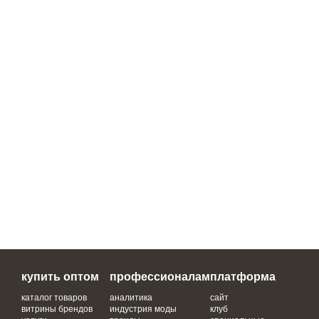
купить оптом
профессионалам
платформа
каталог товаров
аналитика
сайт
витрины брендов
индустрия моды
клуб