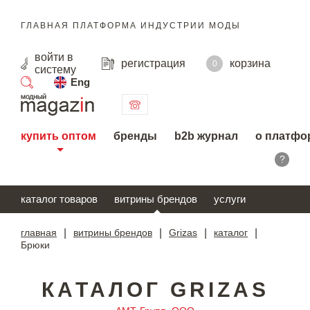
ГЛАВНАЯ ПЛАТФОРМА ИНДУСТРИИ МОДЫ
войти
в
регистрация
корзина
0
систему
Eng
поиск
купить оптом
бренды
b2b журнал
о платфо
?
каталог товаров
витрины брендов
услуги
главная
|
витрины брендов
|
Grizas
|
каталог
|
Брюки
КАТАЛОГ GRIZAS