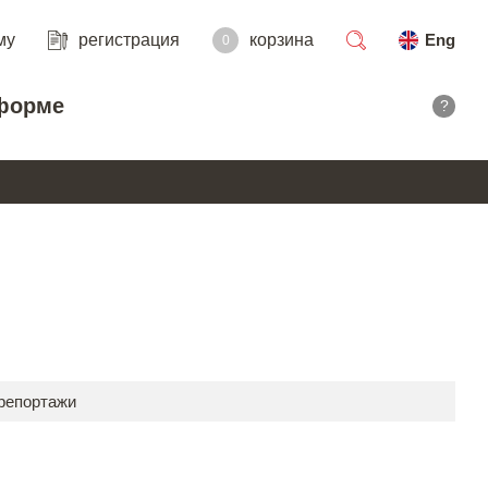
му
регистрация
корзина
Eng
0
поиск
форме
?
 репортажи