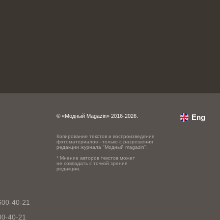
© «Модный Magazin» 2016-2026.
Eng
Копирование текстов и воспроизведение
фотоматериалов - только с разрешения
редакции журнала "Модный magazin".
* Мнение авторов текстов может
не совпадать с точкой зрения
редакции.
600-40-21
00-40-21