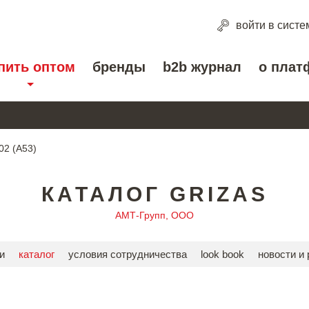
войти
в систе
пить оптом
бренды
b2b журнал
о плат
02 (A53)
КАТАЛОГ GRIZAS
АМТ-Групп, ООО
и
каталог
условия сотрудничества
look book
новости и