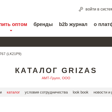
войти
в систе
пить оптом
бренды
b2b журнал
о плат
767 (LK21P9)
КАТАЛОГ GRIZAS
АМТ-Групп, ООО
и
каталог
условия сотрудничества
look book
новости и