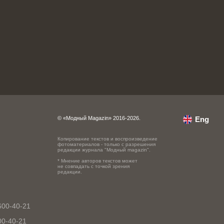
© «Модный Magazin» 2016-2026.
Eng
Копирование текстов и воспроизведение
фотоматериалов - только с разрешения
редакции журнала "Модный magazin".
* Мнение авторов текстов может
не совпадать с точкой зрения
редакции.
600-40-21
00-40-21