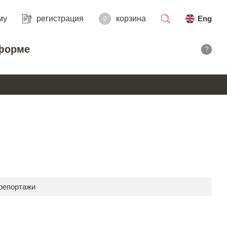
му
регистрация
корзина
Eng
0
поиск
форме
?
 репортажи