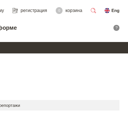
му
регистрация
корзина
Eng
0
поиск
форме
?
 репортажи