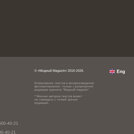
© «Модный Magazin» 2016-2026.
Eng
Копирование текстов и воспроизведение
фотоматериалов - только с разрешения
редакции журнала "Модный magazin".
* Мнение авторов текстов может
не совпадать с точкой зрения
редакции.
600-40-21
00-40-21