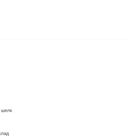
 шелк
клад