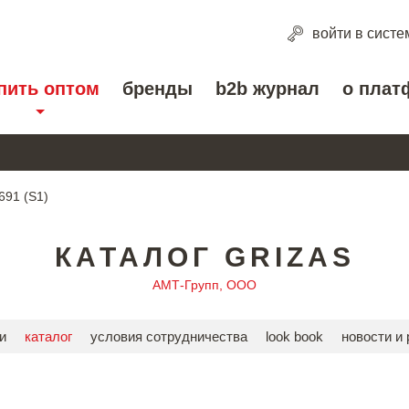
войти
в систе
пить оптом
бренды
b2b журнал
о плат
691 (S1)
КАТАЛОГ GRIZAS
АМТ-Групп, ООО
и
каталог
условия сотрудничества
look book
новости и