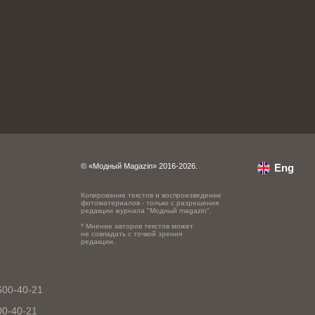
© «Модный Magazin» 2016-2026.
Eng
Копирование текстов и воспроизведение
фотоматериалов - только с разрешения
редакции журнала "Модный magazin".
* Мнение авторов текстов может
не совпадать с точкой зрения
редакции.
600-40-21
00-40-21