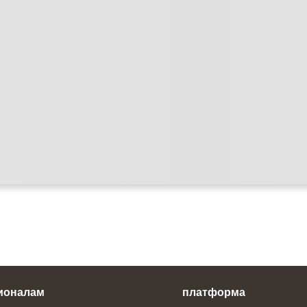
ионалам
платформа