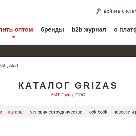
войти
в систе
пить оптом
бренды
b2b журнал
о плат
08 ( A53)
КАТАЛОГ GRIZAS
АМТ-Групп, ООО
и
каталог
условия сотрудничества
look book
новости и