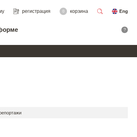
му
регистрация
корзина
Eng
0
поиск
форме
?
 репортажи