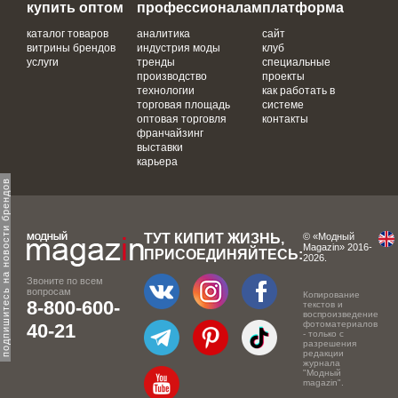
купить оптом
профессионалам
платформа
каталог товаров
аналитика
сайт
витрины брендов
индустрия моды
клуб
услуги
тренды
специальные
производство
проекты
технологии
как работать в
торговая площадь
системе
оптовая торговля
контакты
франчайзинг
выставки
карьера
одпишитесь на новости брендов
ТУТ КИПИТ ЖИЗНЬ,
© «Модный
Magazin» 2016-
ПРИСОЕДИНЯЙТЕСЬ:
2026.
Звоните по всем
вопросам
Копирование
8-800-600-
текстов и
воспроизведение
фотоматериалов
40-21
- только с
разрешения
редакции
журнала
"Модный
magazin".