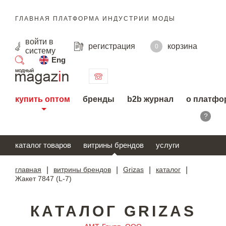
ГЛАВНАЯ ПЛАТФОРМА ИНДУСТРИИ МОДЫ
войти
в
регистрация
корзина
0
систему
Eng
поиск
купить оптом
бренды
b2b журнал
о платфо
?
каталог товаров
витрины брендов
услуги
главная
|
витрины брендов
|
Grizas
|
каталог
|
Жакет 7847 (L-7)
КАТАЛОГ GRIZAS