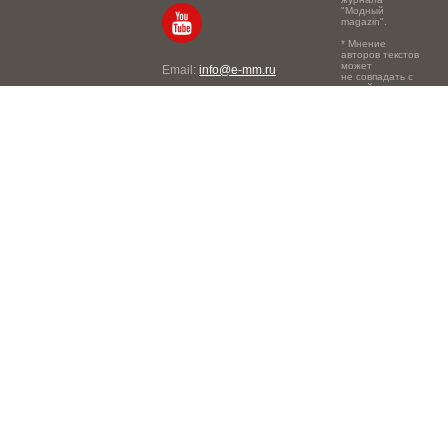
"Модный
magazin".
* Мнение
авторов текстов
может
Email:
info@e-mm.ru
не совпадать с
точкой зрения
Адреса:
редакции.
Россия, г. Москва, 105066,
Токмаков переулок, дом №
16, строение 2, телефон:
+7-903-140-03-57
Россия, г. Санкт-Петербург,
191186, Офисный центр
"Казанский", Казанская ул,
7, телефон: 8-800-600-40-
21
Россия, г. Краснодар,
105066, Офисный центр
"Кутузовский", Северная
ул., 490, телефон: 8-800-
600-40-21
Россия, г. Нижний
Новгород, 603105,
Офисный центр "London",
Ошарская, 77А, телефон: