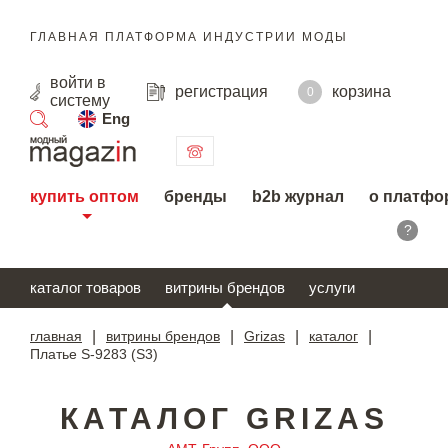
ГЛАВНАЯ ПЛАТФОРМА ИНДУСТРИИ МОДЫ
войти
в
регистрация
корзина
0
систему
Eng
поиск
купить оптом
бренды
b2b журнал
о платфо
?
каталог товаров
витрины брендов
услуги
главная
|
витрины брендов
|
Grizas
|
каталог
|
Платье S-9283 (S3)
КАТАЛОГ GRIZAS