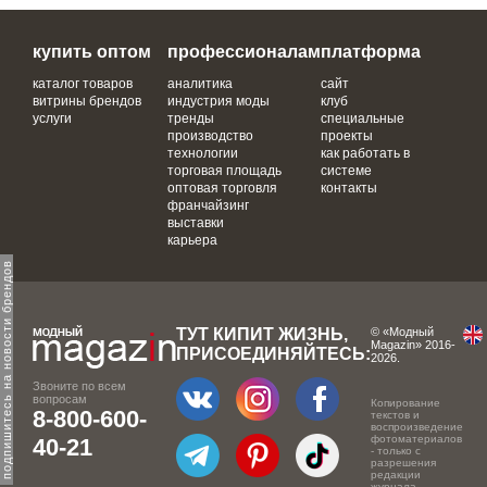
купить оптом
профессионалам
платформа
каталог товаров
аналитика
сайт
витрины брендов
индустрия моды
клуб
услуги
тренды
специальные
производство
проекты
технологии
как работать в
торговая площадь
системе
оптовая торговля
контакты
франчайзинг
выставки
карьера
одпишитесь на новости брендов
ТУТ КИПИТ ЖИЗНЬ,
© «Модный
Magazin» 2016-
ПРИСОЕДИНЯЙТЕСЬ:
2026.
Звоните по всем
вопросам
Копирование
8-800-600-
текстов и
воспроизведение
фотоматериалов
40-21
- только с
разрешения
редакции
журнала