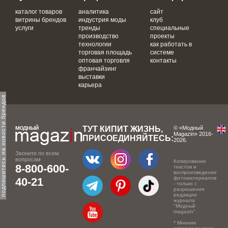
каталог товаров
аналитика
сайт
витрины брендов
индустрия моды
клуб
услуги
тренды
специальные
производство
проекты
технологии
как работать в
торговая площадь
системе
оптовая торговля
контакты
франчайзинг
выставки
карьера
одпишитесь на новости брендов
ТУТ КИПИТ ЖИЗНЬ,
© «Модный
Magazin» 2016-
ПРИСОЕДИНЯЙТЕСЬ:
2026.
Звоните по всем
вопросам
Копирование
8-800-600-
текстов и
воспроизведение
фотоматериалов
40-21
- только с
разрешения
редакции
журнала
"Модный
magazin".
* Мнение