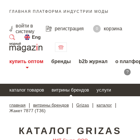
ГЛАВНАЯ ПЛАТФОРМА ИНДУСТРИИ МОДЫ
войти
в
регистрация
корзина
0
систему
Eng
поиск
купить оптом
бренды
b2b журнал
о платфо
?
каталог товаров
витрины брендов
услуги
главная
|
витрины брендов
|
Grizas
|
каталог
|
Жакет 7877 (T36)
КАТАЛОГ GRIZAS