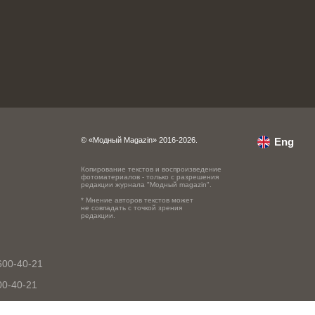
© «Модный Magazin» 2016-2026.
Eng
Копирование текстов и воспроизведение
фотоматериалов - только с разрешения
редакции журнала "Модный magazin".
* Мнение авторов текстов может
не совпадать с точкой зрения
редакции.
600-40-21
00-40-21
0-40-21