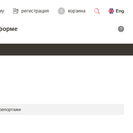
му
регистрация
корзина
Eng
0
поиск
форме
?
 репортажи