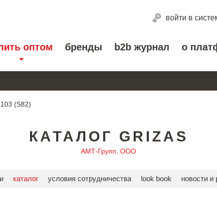
войти
в систе
пить оптом
бренды
b2b журнал
о плат
103 (S82)
КАТАЛОГ GRIZAS
АМТ-Групп, ООО
и
каталог
условия сотрудничества
look book
новости и