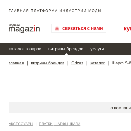
ГЛАВНАЯ ПЛАТФОРМА ИНДУСТРИИ МОДЫ
ку
связаться с нами
каталог товаров
витрины брендов
услуги
главная
|
витрины брендов
|
Grizas
|
каталог
|
Шарф S-8
о компани
АКСЕССУАРЫ
|
ПЛАТКИ, ШАРФЫ, ШАЛИ