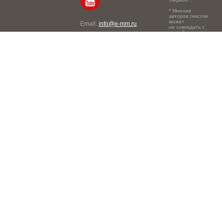
* Мнение
авторов текстов
может
Email:
info@e-mm.ru
не совпадать с
точкой зрения
Адреса:
редакции.
Россия, г. Москва, 105066,
Токмаков переулок, дом №
16, строение 2, телефон:
+7-903-140-03-57
Россия, г. Санкт-Петербург,
191186, Офисный центр
"Казанский", Казанская ул,
7, телефон: 8-800-600-40-
21
Россия, г. Краснодар,
105066, Офисный центр
"Кутузовский", Северная
ул., 490, телефон: 8-800-
600-40-21
Россия, г. Нижний
Новгород, 603105,
Офисный центр "London",
Ошарская, 77А, телефон:
8-800-600-40-21