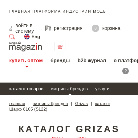
ГЛАВНАЯ ПЛАТФОРМА ИНДУСТРИИ МОДЫ
войти
в
регистрация
корзина
0
систему
Eng
поиск
купить оптом
бренды
b2b журнал
о платфо
?
каталог товаров
витрины брендов
услуги
главная
|
витрины брендов
|
Grizas
|
каталог
|
Шарф 8105 (S122)
КАТАЛОГ GRIZAS