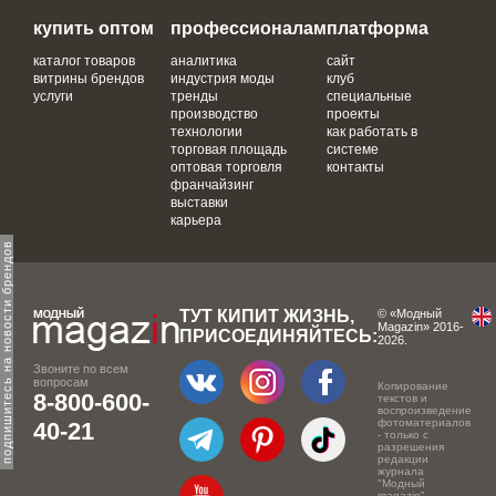
купить оптом
профессионалам
платформа
каталог товаров
аналитика
сайт
витрины брендов
индустрия моды
клуб
услуги
тренды
специальные
производство
проекты
технологии
как работать в
торговая площадь
системе
оптовая торговля
контакты
франчайзинг
выставки
карьера
одпишитесь на новости брендов
ТУТ КИПИТ ЖИЗНЬ,
© «Модный
Magazin» 2016-
ПРИСОЕДИНЯЙТЕСЬ:
2026.
Звоните по всем
вопросам
Копирование
8-800-600-
текстов и
воспроизведение
фотоматериалов
40-21
- только с
разрешения
редакции
журнала
"Модный
magazin".