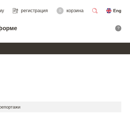
му
регистрация
корзина
Eng
0
поиск
форме
?
 репортажи