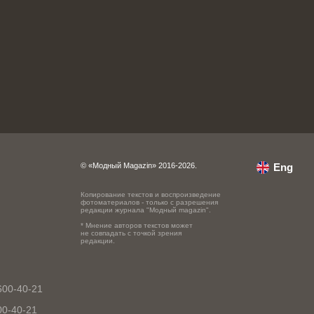
© «Модный Magazin» 2016-2026.
Eng
Копирование текстов и воспроизведение
фотоматериалов - только с разрешения
редакции журнала "Модный magazin".
* Мнение авторов текстов может
не совпадать с точкой зрения
редакции.
600-40-21
00-40-21