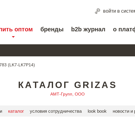
войти
в систе
пить оптом
бренды
b2b журнал
о плат
783 (LK7-LK7P14)
КАТАЛОГ GRIZAS
АМТ-Групп, ООО
и
каталог
условия сотрудничества
look book
новости и