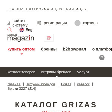
ГЛАВНАЯ ПЛАТФОРМА ИНДУСТРИИ МОДЫ
войти
в
регистрация
корзина
0
систему
Eng
поиск
купить оптом
бренды
b2b журнал
о платфо
?
каталог товаров
витрины брендов
услуги
главная
|
витрины брендов
|
Grizas
|
каталог
|
Брюки 3227 (J14)
КАТАЛОГ GRIZAS