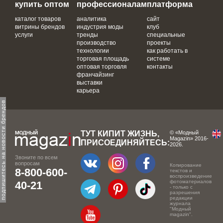
купить оптом
профессионалам
платформа
каталог товаров
аналитика
сайт
витрины брендов
индустрия моды
клуб
услуги
тренды
специальные
производство
проекты
технологии
как работать в
торговая площадь
системе
оптовая торговля
контакты
франчайзинг
выставки
карьера
одпишитесь на новости брендов
ТУТ КИПИТ ЖИЗНЬ,
© «Модный
Magazin» 2016-
ПРИСОЕДИНЯЙТЕСЬ:
2026.
Звоните по всем
вопросам
Копирование
8-800-600-
текстов и
воспроизведение
фотоматериалов
40-21
- только с
разрешения
редакции
журнала
"Модный
magazin".